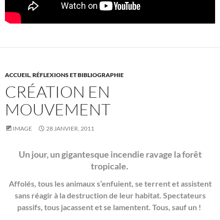
ACCUEIL
,
RÉFLEXIONS ET BIBLIOGRAPHIE
CRÉATION EN
MOUVEMENT
IMAGE
28 JANVIER, 2011
Un jour, un gigantesque incendie ravage la forêt
tropicale.
Affolés, tous les animaux s’enfuient, se terrent et assistent
sans réagir à la destruction de leur habitat. Spectateurs
passifs, tous jacassent et se lamentent. Tous, sauf un !