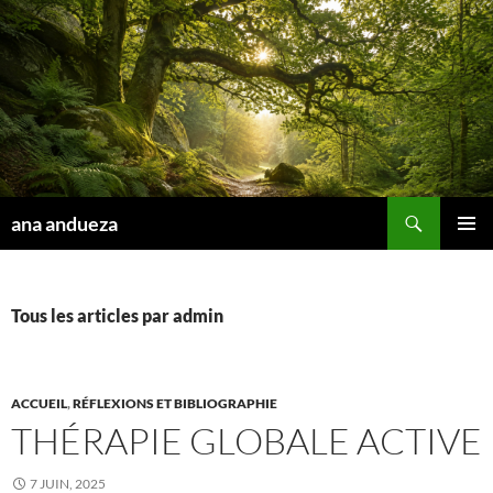
Aller
au
contenu
Recherche
ana andueza
MENU
PRINCI
Tous les articles par admin
ACCUEIL
,
RÉFLEXIONS ET BIBLIOGRAPHIE
THÉRAPIE GLOBALE ACTIVE
7 JUIN, 2025