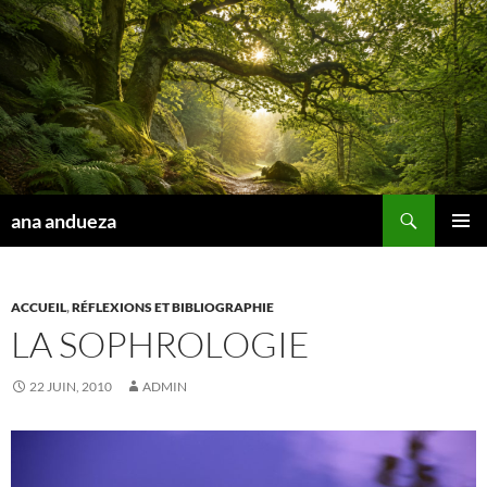
Aller
au
contenu
Recherche
ana andueza
MENU
PRINCI
ACCUEIL
,
RÉFLEXIONS ET BIBLIOGRAPHIE
LA SOPHROLOGIE
22 JUIN, 2010
ADMIN